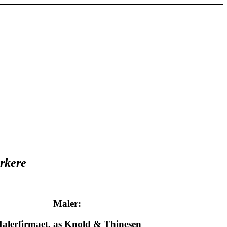
rkere
Maler:
alerfirmaet. as Knold & Thinesen