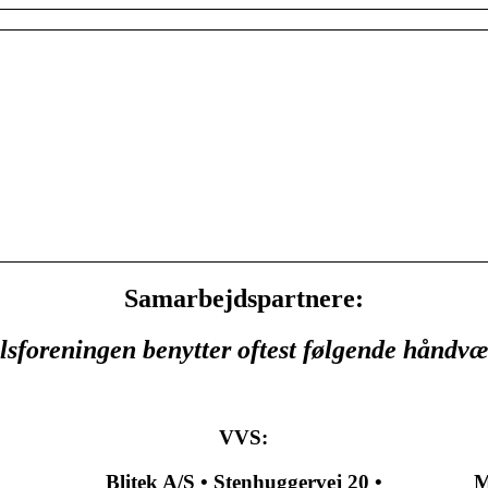
Samarbejdspartnere:
lsforeningen benytter oftest følgende håndvæ
VVS:
Blitek A/S • Stenhuggervej 20 •
M