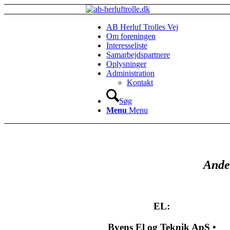
AB Herluf Trolles Vej
Om foreningen
Interesseliste
Samarbejdspartnere
Oplysninger
Administration
Kontakt
Søg
Menu
Menu
Ande
EL:
Byens El og Teknik ApS •