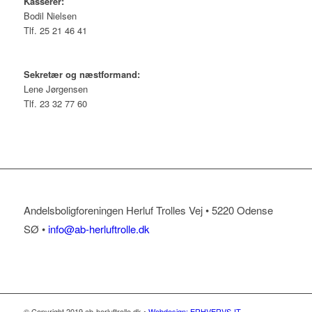
Kasserer:
Bodil Nielsen
Tlf. 25 21 46 41
Sekretær og næstformand:
Lene Jørgensen
Tlf. 23 32 77 60
Andelsboligforeningen Herluf Trolles Vej • 5220 Odense
SØ •
info@ab-herluftrolle.dk
© Copyright 2019 ab-herluftrolle.dk •
Webdesign: ERHVERVS-IT